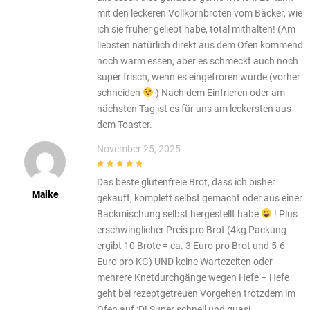
mit den leckeren Vollkornbroten vom Bäcker, wie
ich sie früher geliebt habe, total mithalten! (Am
liebsten natürlich direkt aus dem Ofen kommend
noch warm essen, aber es schmeckt auch noch
super frisch, wenn es eingefroren wurde (vorher
schneiden
) Nach dem Einfrieren oder am
nächsten Tag ist es für uns am leckersten aus
dem Toaster.
November 25, 2025
5
out of 5
Das beste glutenfreie Brot, dass ich bisher
Maike
gekauft, komplett selbst gemacht oder aus einer
Backmischung selbst hergestellt habe
! Plus
erschwinglicher Preis pro Brot (4kg Packung
ergibt 10 Brote = ca. 3 Euro pro Brot und 5-6
Euro pro KG) UND keine Wartezeiten oder
mehrere Knetdurchgänge wegen Hefe – Hefe
geht bei rezeptgetreuen Vorgehen trotzdem im
Ofen auf :D! Super schnell und quasi