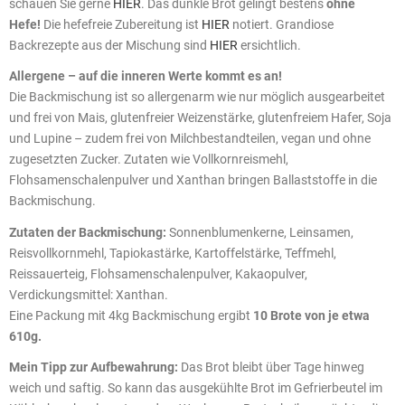
schauen Sie gerne
HIER
. Das dunkle Brot gelingt bestens
ohne
Hefe!
Die hefefreie Zubereitung ist
HIER
notiert. Grandiose
Backrezepte aus der Mischung sind
HIER
ersichtlich.
Allergene – auf die inneren Werte kommt es an!
Die Backmischung ist so allergenarm wie nur möglich ausgearbeitet
und frei von Mais, glutenfreier Weizenstärke, glutenfreiem Hafer, Soja
und Lupine – zudem frei von Milchbestandteilen, vegan und ohne
zugesetzten Zucker. Zutaten wie Vollkornreismehl,
Flohsamenschalenpulver und Xanthan bringen Ballaststoffe in die
Backmischung.
Zutaten der Backmischung:
Sonnenblumenkerne, Leinsamen,
Reisvollkornmehl, Tapiokastärke, Kartoffelstärke, Teffmehl,
Reissauerteig, Flohsamenschalenpulver, Kakaopulver,
Verdickungsmittel: Xanthan.
Eine Packung mit 4kg Backmischung ergibt
10 Brote von je etwa
610g.
Mein Tipp zur Aufbewahrung:
Das Brot bleibt über Tage hinweg
weich und saftig. So kann das ausgekühlte Brot im Gefrierbeutel im