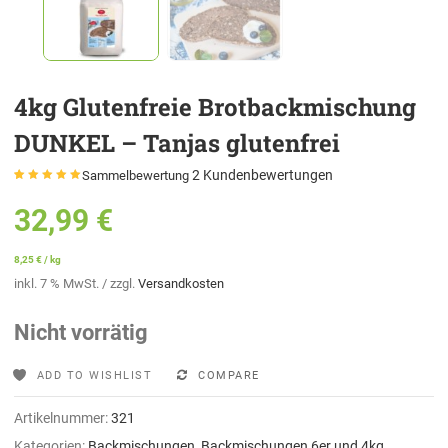
4kg Glutenfreie Brotbackmischung
DUNKEL – Tanjas glutenfrei
2
Kundenbewertungen
Sammelbewertung
Bewertet mit
2
5.00
von 5,
32,99
€
basierend auf
Kundenbewertungen
8,25
€
/
kg
inkl. 7 % MwSt.
/ zzgl.
Versandkosten
Nicht vorrätig
ADD TO WISHLIST
COMPARE
Artikelnummer:
321
Kategorien:
Backmischungen
,
Backmischungen 6er und 4kg