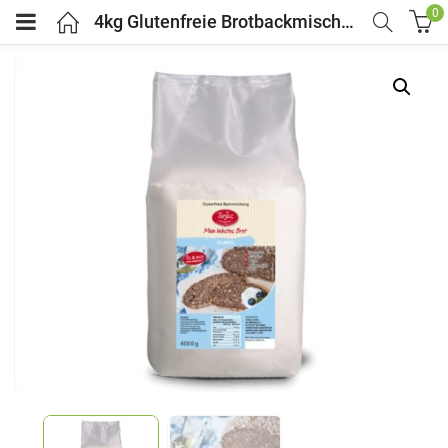
0
4kg Glutenfreie Brotbackmischung DUNKEL – Tanjas glutenfrei