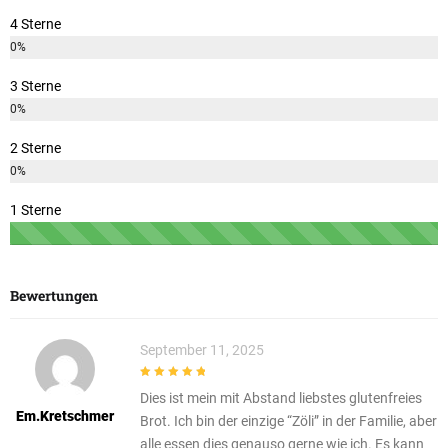
4 Sterne
0%
3 Sterne
0%
2 Sterne
0%
1 Sterne
Bewertungen
September 11, 2025
5
out of 5
Dies ist mein mit Abstand liebstes glutenfreies
Em.kretschmer
Brot. Ich bin der einzige “Zöli” in der Familie, aber
alle essen dies genauso gerne wie ich. Es kann