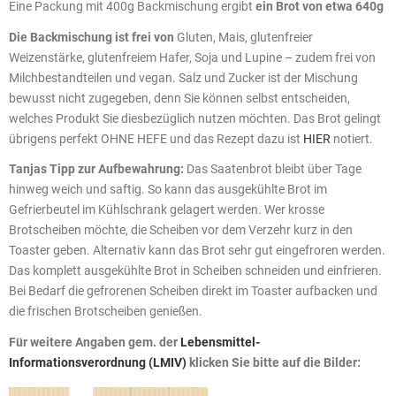
Eine Packung mit 400g Backmischung ergibt
ein Brot von etwa 640g
Die Backmischung ist frei von
Gluten, Mais, glutenfreier
Weizenstärke, glutenfreiem Hafer, Soja und Lupine – zudem frei von
Milchbestandteilen und vegan. Salz und Zucker ist der Mischung
bewusst nicht zugegeben, denn Sie können selbst entscheiden,
welches Produkt Sie diesbezüglich nutzen möchten. Das Brot gelingt
übrigens perfekt OHNE HEFE und das Rezept dazu ist
HIER
notiert.
Tanjas Tipp zur Aufbewahrung:
Das Saatenbrot bleibt über Tage
hinweg weich und saftig. So kann das ausgekühlte Brot im
Gefrierbeutel im Kühlschrank gelagert werden. Wer krosse
Brotscheiben möchte, die Scheiben vor dem Verzehr kurz in den
Toaster geben. Alternativ kann das Brot sehr gut eingefroren werden.
Das komplett ausgekühlte Brot in Scheiben schneiden und einfrieren.
Bei Bedarf die gefrorenen Scheiben direkt im Toaster aufbacken und
die frischen Brotscheiben genießen.
Für weitere Angaben gem. der
Lebensmittel-
Informationsverordnung (LMIV)
klicken Sie bitte auf die Bilder: