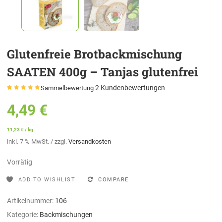
Glutenfreie Brotbackmischung
SAATEN 400g – Tanjas glutenfrei
2
Kundenbewertungen
Sammelbewertung
Bewertet mit
2
5.00
von 5,
4,49
€
basierend auf
Kundenbewertungen
11,23
€
/
kg
inkl. 7 % MwSt.
/ zzgl.
Versandkosten
Vorrätig
ADD TO WISHLIST
COMPARE
Artikelnummer:
106
Kategorie:
Backmischungen