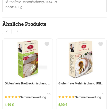
Glutenfreie Backmischung SAATEN
Inhalt: 400g
Ähnliche Produkte
Glutenfreie Brotbackmischung RUSTIKAL 400g – Tanjas glutenfrei
Glutenfreie Mehlmischung UNIVERSAL 1kg – Tanjas glutenfrei
15
1
Sammelbewertung
Sammelbewertung
Bewertet mit
Bewertet mit
5.00
5.00
4,49
€
5,90
€
von 5
von 5