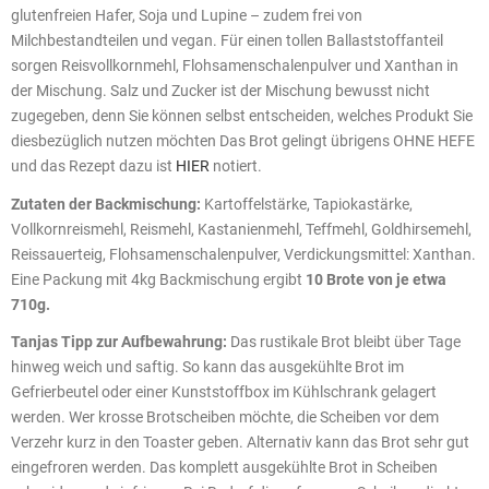
glutenfreien Hafer, Soja und Lupine – zudem frei von
Milchbestandteilen und vegan. Für einen tollen Ballaststoffanteil
sorgen Reisvollkornmehl, Flohsamenschalenpulver und Xanthan in
der Mischung. Salz und Zucker ist der Mischung bewusst nicht
zugegeben, denn Sie können selbst entscheiden, welches Produkt Sie
diesbezüglich nutzen möchten Das Brot gelingt übrigens OHNE HEFE
und das Rezept dazu ist
HIER
notiert.
Zutaten der Backmischung:
Kartoffelstärke, Tapiokastärke,
Vollkornreismehl, Reismehl, Kastanienmehl, Teffmehl, Goldhirsemehl,
Reissauerteig, Flohsamenschalenpulver, Verdickungsmittel: Xanthan.
Eine Packung mit 4kg Backmischung ergibt
10 Brote von je etwa
710g.
Tanjas Tipp zur Aufbewahrung:
Das rustikale Brot bleibt über Tage
hinweg weich und saftig. So kann das ausgekühlte Brot im
Gefrierbeutel oder einer Kunststoffbox im Kühlschrank gelagert
werden. Wer krosse Brotscheiben möchte, die Scheiben vor dem
Verzehr kurz in den Toaster geben. Alternativ kann das Brot sehr gut
eingefroren werden. Das komplett ausgekühlte Brot in Scheiben