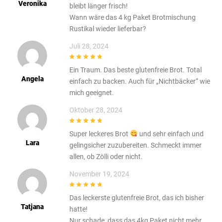
Veronika
bleibt länger frisch!
Wann wäre das 4 kg Paket Brotmischung
Rustikal wieder lieferbar?
Juli 28, 2024
5
out of 5
Ein Traum. Das beste glutenfreie Brot. Total
Angela
einfach zu backen. Auch für „Nichtbäcker“ wie
mich geeignet.
Oktober 28, 2024
5
out of 5
Super leckeres Brot
und sehr einfach und
Lara
gelingsicher zuzubereiten. Schmeckt immer
allen, ob Zölli oder nicht.
November 19, 2024
5
out of 5
Das leckerste glutenfreie Brot, das ich bisher
Tatjana
hatte!
Nur schade, dass das 4kg Paket nicht mehr