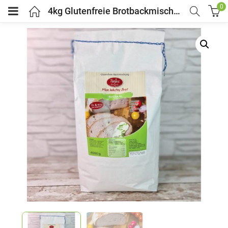
0
4kg Glutenfreie Brotbackmischung RUSTIKAL – Tanjas glutenfrei