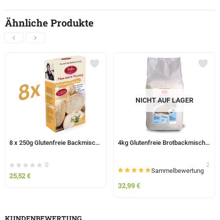
Ähnliche Produkte
NICHT AUF LAGER
8 x 250g Glutenfreie Backmischung BRÖTCHEN & BREZEN – Tanjas glutenfrei
4kg Glutenfreie Brotbackmischung DUNKEL – Tanjas glutenfrei
0
2
Sammelbewertung
25,52
€
Bewertet mit
5.00
32,99
€
von 5
KUNDENBEWERTUNG