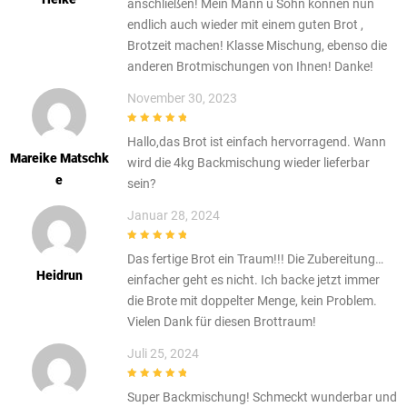
anschließen! Mein Mann u Sohn können nun
endlich auch wieder mit einem guten Brot ,
Brotzeit machen! Klasse Mischung, ebenso die
anderen Brotmischungen von Ihnen! Danke!
November 30, 2023
5
out of 5
Hallo,das Brot ist einfach hervorragend. Wann
Mareike Matschk
wird die 4kg Backmischung wieder lieferbar
E
sein?
Januar 28, 2024
5
out of 5
Das fertige Brot ein Traum!!! Die Zubereitung…
Heidrun
einfacher geht es nicht. Ich backe jetzt immer
die Brote mit doppelter Menge, kein Problem.
Vielen Dank für diesen Brottraum!
Juli 25, 2024
5
out of 5
Super Backmischung! Schmeckt wunderbar und