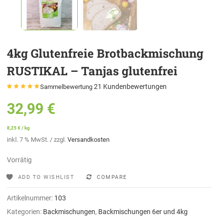
4kg Glutenfreie Brotbackmischung
RUSTIKAL – Tanjas glutenfrei
21
Kundenbewertungen
Sammelbewertung
Bewertet mit
21
5.00
von 5,
32,99
€
basierend auf
Kundenbewertungen
8,25
€
/
kg
inkl. 7 % MwSt.
/ zzgl.
Versandkosten
Vorrätig
ADD TO WISHLIST
COMPARE
Artikelnummer:
103
Kategorien:
Backmischungen
,
Backmischungen 6er und 4kg