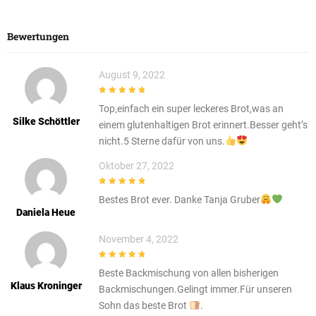
Bewertungen
August 9, 2022
5
out of 5
Top,einfach ein super leckeres Brot,was an
Silke Schöttler
einem glutenhaltigen Brot erinnert.Besser geht’s
nicht.5 Sterne dafür von uns.
Oktober 27, 2022
5
out of 5
Bestes Brot ever. Danke Tanja Gruber
Daniela Heue
November 4, 2022
5
out of 5
Beste Backmischung von allen bisherigen
Klaus Kroninger
Backmischungen.Gelingt immer.Für unseren
Sohn das beste Brot
.