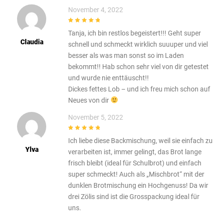
November 4, 2022
5
out of 5
Tanja, ich bin restlos begeistert!!! Geht super
Claudia
schnell und schmeckt wirklich suuuper und viel
besser als was man sonst so im Laden
bekommt!! Hab schon sehr viel von dir getestet
und wurde nie enttäuscht!!
Dickes fettes Lob – und ich freu mich schon auf
Neues von dir
November 5, 2022
5
out of 5
Ich liebe diese Backmischung, weil sie einfach zu
Ylva
verarbeiten ist, immer gelingt, das Brot lange
frisch bleibt (ideal für Schulbrot) und einfach
super schmeckt! Auch als „Mischbrot“ mit der
dunklen Brotmischung ein Hochgenuss! Da wir
drei Zölis sind ist die Grosspackung ideal für
uns.