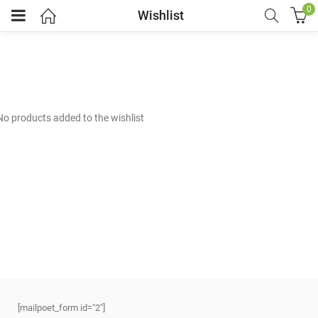
0
Wishlist
No products added to the wishlist
[mailpoet_form id="2"]