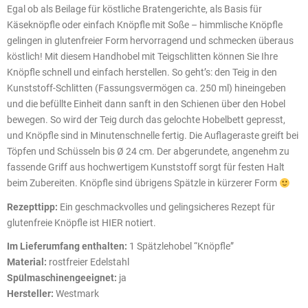
Egal ob als Beilage für köstliche Bratengerichte, als Basis für
Käseknöpfle oder einfach Knöpfle mit Soße – himmlische Knöpfle
gelingen in glutenfreier Form hervorragend und schmecken überaus
köstlich! Mit diesem Handhobel mit Teigschlitten können Sie Ihre
Knöpfle schnell und einfach herstellen. So geht’s: den Teig in den
Kunststoff-Schlitten (Fassungsvermögen ca. 250 ml) hineingeben
und die befüllte Einheit dann sanft in den Schienen über den Hobel
bewegen. So wird der Teig durch das gelochte Hobelbett gepresst,
und Knöpfle sind in Minutenschnelle fertig. Die Auflageraste greift bei
Töpfen und Schüsseln bis Ø 24 cm. Der abgerundete, angenehm zu
fassende Griff aus hochwertigem Kunststoff sorgt für festen Halt
beim Zubereiten. Knöpfle sind übrigens Spätzle in kürzerer Form
Rezepttipp:
Ein geschmackvolles und gelingsicheres Rezept für
glutenfreie Knöpfle ist HIER notiert.
Im Lieferumfang enthalten:
1 Spätzlehobel “Knöpfle”
Material:
rostfreier Edelstahl
Spülmaschinengeeignet:
ja
Hersteller:
Westmark