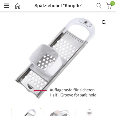
0
Spätzlehobel “Knöpfle”