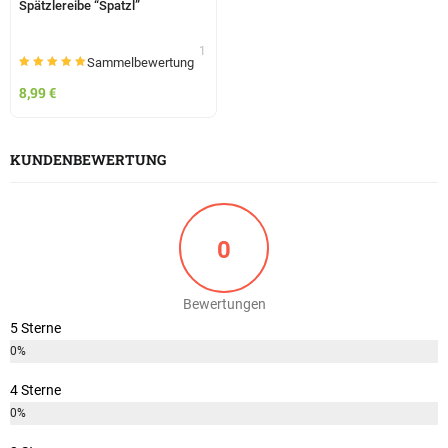
Spätzlereibe “Spatzl”
1
Sammelbewertung
Bewertet mit
5.00
8,99
€
von 5
KUNDENBEWERTUNG
0
Bewertungen
5 Sterne
0%
4 Sterne
0%