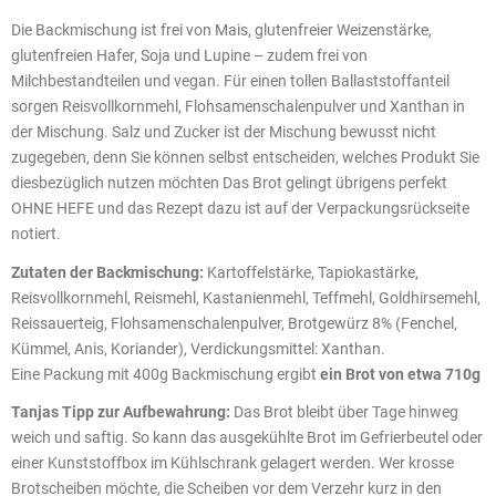
Die Backmischung ist frei von Mais, glutenfreier Weizenstärke,
glutenfreien Hafer, Soja und Lupine – zudem frei von
Milchbestandteilen und vegan. Für einen tollen Ballaststoffanteil
sorgen Reisvollkornmehl, Flohsamenschalenpulver und Xanthan in
der Mischung. Salz und Zucker ist der Mischung bewusst nicht
zugegeben, denn Sie können selbst entscheiden, welches Produkt Sie
diesbezüglich nutzen möchten Das Brot gelingt übrigens perfekt
OHNE HEFE und das Rezept dazu ist auf der Verpackungsrückseite
notiert.
Zutaten der Backmischung:
Kartoffelstärke, Tapiokastärke,
Reisvollkornmehl, Reismehl, Kastanienmehl, Teffmehl, Goldhirsemehl,
Reissauerteig, Flohsamenschalenpulver, Brotgewürz 8% (Fenchel,
Kümmel, Anis, Koriander), Verdickungsmittel: Xanthan.
Eine Packung mit 400g Backmischung ergibt
ein Brot von etwa 710g
Tanjas Tipp zur Aufbewahrung:
Das Brot bleibt über Tage hinweg
weich und saftig. So kann das ausgekühlte Brot im Gefrierbeutel oder
einer Kunststoffbox im Kühlschrank gelagert werden. Wer krosse
Brotscheiben möchte, die Scheiben vor dem Verzehr kurz in den