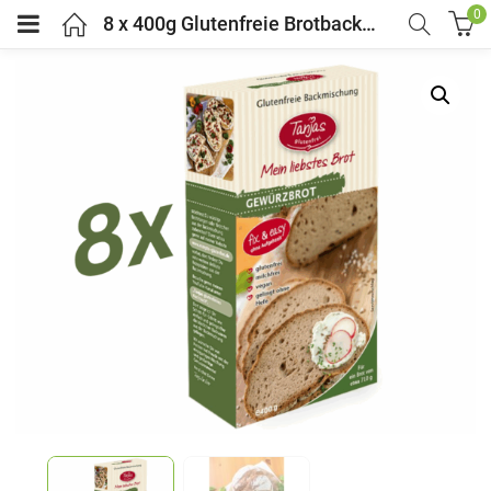
0
8 x 400g Glutenfreie Brotbackmischung GEWÜRZBROT – Tanjas glutenfrei