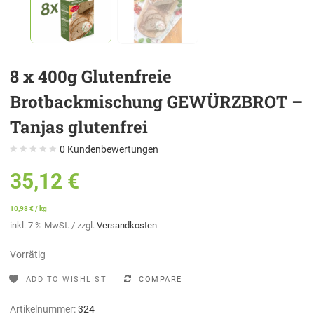
8 x 400g Glutenfreie
Brotbackmischung GEWÜRZBROT –
Tanjas glutenfrei
0
Kundenbewertungen
35,12
€
10,98
€
/
kg
inkl. 7 % MwSt.
/ zzgl.
Versandkosten
Vorrätig
ADD TO WISHLIST
COMPARE
Artikelnummer:
324